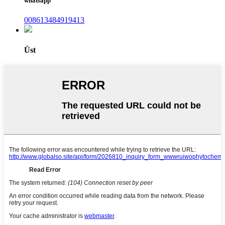
whatsapp
008613484919413
Üst