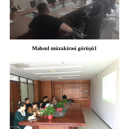
Məhsul müzakirəsi görüşü1