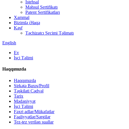
İstehsal
Məhsul Sertifikatı
Patent Sertifikatları
Xammal
Bizimlə Əlaqə
Kəşf
Təchizatçı Seçimi Təlimatı
English
Ev
İşçi Təlimi
Haqqımızda
Haqqımızda
Şirkətə Baxış/Profil
Təşkilati Cədvəl
Tarix
Mədəniyyət
İşçi Təlimi
Fəxri adlar/Mükafatlar
Fəaliyyətlər/Sərgilər
Tez-tez verilən suallar