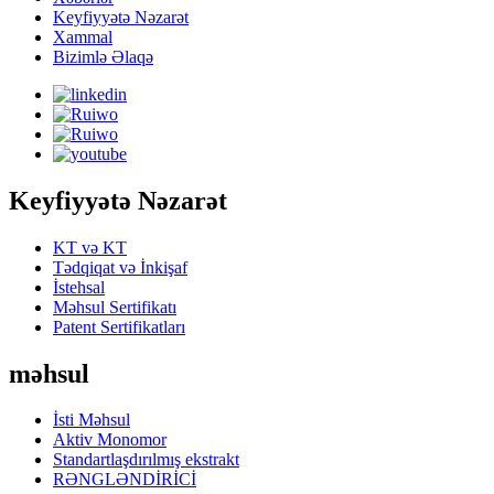
Keyfiyyətə Nəzarət
Xammal
Bizimlə Əlaqə
Keyfiyyətə Nəzarət
KT və KT
Tədqiqat və İnkişaf
İstehsal
Məhsul Sertifikatı
Patent Sertifikatları
məhsul
İsti Məhsul
Aktiv Monomor
Standartlaşdırılmış ekstrakt
RƏNGLƏNDİRİCİ