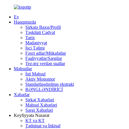
Ev
Haqqımızda
Şirkətə Baxış/Profil
Təşkilati Cədvəl
Tarix
Mədəniyyət
İşçi Təlimi
Fəxri adlar/Mükafatlar
Fəaliyyətlər/Sərgilər
Tez-tez verilən suallar
Məhsullar
İsti Məhsul
Aktiv Monomor
Standartlaşdırılmış ekstrakt
RƏNGLƏNDİRİCİ
Xəbərlər
Şirkət Xəbərləri
Məhsul Xəbərləri
Sərgi Xəbərləri
Keyfiyyətə Nəzarət
KT və KT
Tədqiqat və İnkişaf