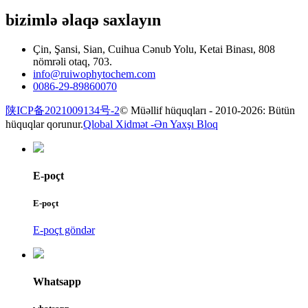
bizimlə əlaqə saxlayın
Çin, Şansi, Sian, Cuihua Cənub Yolu, Ketai Binası, 808
nömrəli otaq, 703.
info@ruiwophytochem.com
0086-29-89860070
陕ICP备2021009134号-2
© Müəllif hüquqları - 2010-2026: Bütün
hüquqlar qorunur.
Qlobal Xidmət -
Ən Yaxşı Bloq
E-poçt
E-poçt
E-poçt göndər
Whatsapp