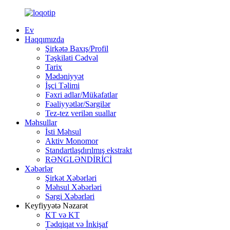
Ev
Haqqımızda
Şirkətə Baxış/Profil
Təşkilati Cədvəl
Tarix
Mədəniyyət
İşçi Təlimi
Fəxri adlar/Mükafatlar
Fəaliyyətlər/Sərgilər
Tez-tez verilən suallar
Məhsullar
İsti Məhsul
Aktiv Monomor
Standartlaşdırılmış ekstrakt
RƏNGLƏNDİRİCİ
Xəbərlər
Şirkət Xəbərləri
Məhsul Xəbərləri
Sərgi Xəbərləri
Keyfiyyətə Nəzarət
KT və KT
Tədqiqat və İnkişaf