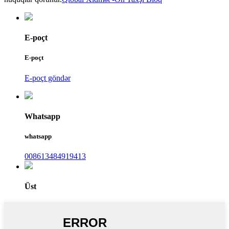
E-poçt
E-poçt
E-poçt göndər
Whatsapp
whatsapp
008613484919413
Üst