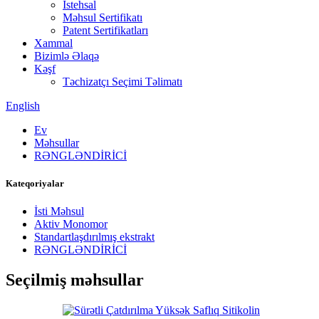
İstehsal
Məhsul Sertifikatı
Patent Sertifikatları
Xammal
Bizimlə Əlaqə
Kəşf
Təchizatçı Seçimi Təlimatı
English
Ev
Məhsullar
RƏNGLƏNDİRİCİ
Kateqoriyalar
İsti Məhsul
Aktiv Monomor
Standartlaşdırılmış ekstrakt
RƏNGLƏNDİRİCİ
Seçilmiş məhsullar