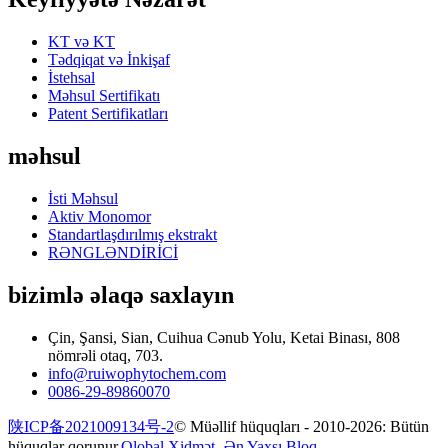
KT və KT
Tədqiqat və İnkişaf
İstehsal
Məhsul Sertifikatı
Patent Sertifikatları
məhsul
İsti Məhsul
Aktiv Monomor
Standartlaşdırılmış ekstrakt
RƏNGLƏNDİRİCİ
bizimlə əlaqə saxlayın
Çin, Şansi, Sian, Cuihua Cənub Yolu, Ketai Binası, 808
nömrəli otaq, 703.
info@ruiwophytochem.com
0086-29-89860070
陕ICP备2021009134号-2
© Müəllif hüquqları - 2010-2026: Bütün
hüquqlar qorunur.
Qlobal Xidmət -
Ən Yaxşı Bloq