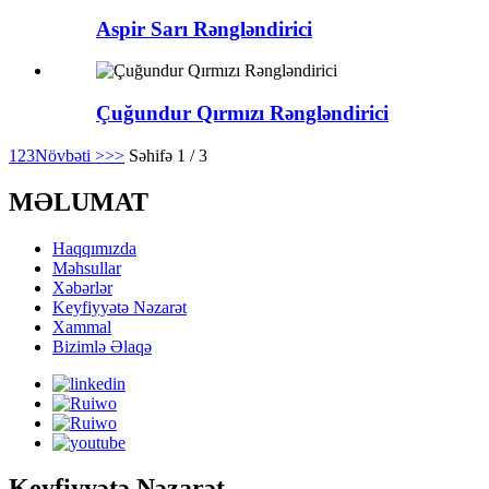
Aspir Sarı Rəngləndirici
Çuğundur Qırmızı Rəngləndirici
1
2
3
Növbəti >
>>
Səhifə 1 / 3
MƏLUMAT
Haqqımızda
Məhsullar
Xəbərlər
Keyfiyyətə Nəzarət
Xammal
Bizimlə Əlaqə
Keyfiyyətə Nəzarət