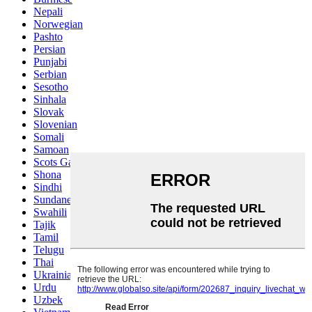
Nepali
Norwegian
Pashto
Persian
Punjabi
Serbian
Sesotho
Sinhala
Slovak
Slovenian
Somali
Samoan
Scots Gaelic
Shona
Sindhi
Sundanese
Swahili
Tajik
Tamil
Telugu
Thai
Ukrainian
Urdu
Uzbek