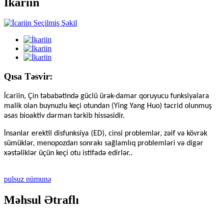
İkariin
Qısa Təsvir:
İcariin, Çin təbabətində güclü ürək-damar qoruyucu funksiyalara
malik olan buynuzlu keçi otundan (Ying Yang Huo) təcrid olunmuş
əsas bioaktiv dərman tərkib hissəsidir.
İnsanlar erektil disfunksiya (ED), cinsi problemlər, zəif və kövrək
sümüklər, menopozdan sonrakı sağlamlıq problemləri və digər
xəstəliklər üçün keçi otu istifadə edirlər.
.
pulsuz nümunə
Məhsul Ətraflı