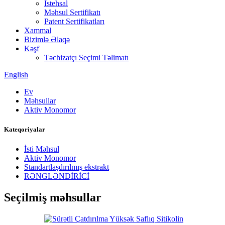
İstehsal
Məhsul Sertifikatı
Patent Sertifikatları
Xammal
Bizimlə Əlaqə
Kəşf
Təchizatçı Seçimi Təlimatı
English
Ev
Məhsullar
Aktiv Monomor
Kateqoriyalar
İsti Məhsul
Aktiv Monomor
Standartlaşdırılmış ekstrakt
RƏNGLƏNDİRİCİ
Seçilmiş məhsullar