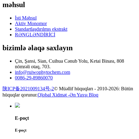
məhsul
İsti Məhsul
Aktiv Monomor
Standartlaşdırılmış ekstrakt
RƏNGLƏNDİRİCİ
bizimlə əlaqə saxlayın
Çin, Şansi, Sian, Cuihua Cənub Yolu, Ketai Binası, 808
nömrəli otaq, 703.
info@ruiwophytochem.com
0086-29-89860070
陕ICP备2021009134号-2
© Müəllif hüquqları - 2010-2026: Bütün
hüquqlar qorunur.
Qlobal Xidmət -
Ən Yaxşı Bloq
E-poçt
E-poçt