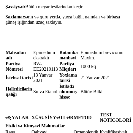
Şəxsiyyət:
Bütün meyar testlərindən keçir
Saxlama:
sərin və quru yerdə, yaxşı bağlı, nəmdən və birbaşa
günəş işığından uzaq saxlayın.
Analiz Sertifikatı
Məhsulun
Epimedium
Botanika
Epimedium brevicornu
adı
ekstraktı
mənbəyi
Maxim.
Partiya
RW-
Partiya
1000 kq
Nömrəsi
EE20210113
Miqdarı
13 Yanvar
Yoxlama
İstehsal tarixi
21 Yanvar 2021
2021
tarixi
İstifadə
Həlledicilərin
Su və Etanol
olunmuş
Bütöv Bitki
qalığı
hissə:
TEST
ƏŞYALAR
XÜSUSİYYƏTLƏR
METOD
NƏTİCƏLƏRİ
Fiziki və Kimyəvi Məlumatlar
Rəng
Qəhvəyi
Orqanoleptik
Kvalifikasiyalı