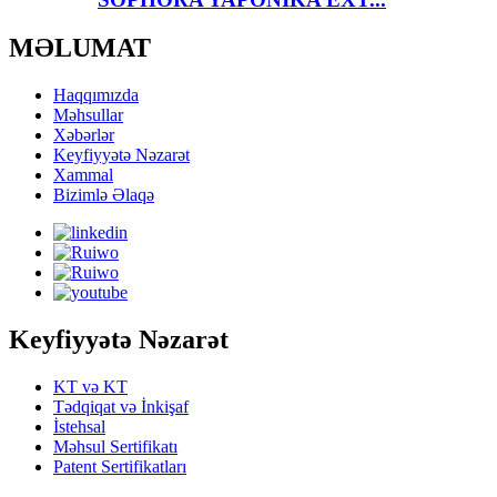
MƏLUMAT
Haqqımızda
Məhsullar
Xəbərlər
Keyfiyyətə Nəzarət
Xammal
Bizimlə Əlaqə
Keyfiyyətə Nəzarət
KT və KT
Tədqiqat və İnkişaf
İstehsal
Məhsul Sertifikatı
Patent Sertifikatları