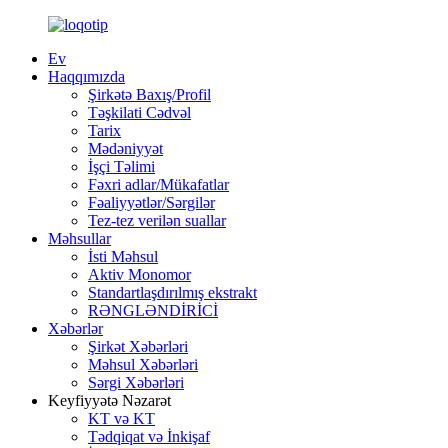
Ev
Haqqımızda
Şirkətə Baxış/Profil
Təşkilati Cədvəl
Tarix
Mədəniyyət
İşçi Təlimi
Fəxri adlar/Mükafatlar
Fəaliyyətlər/Sərgilər
Tez-tez verilən suallar
Məhsullar
İsti Məhsul
Aktiv Monomor
Standartlaşdırılmış ekstrakt
RƏNGLƏNDİRİCİ
Xəbərlər
Şirkət Xəbərləri
Məhsul Xəbərləri
Sərgi Xəbərləri
Keyfiyyətə Nəzarət
KT və KT
Tədqiqat və İnkişaf