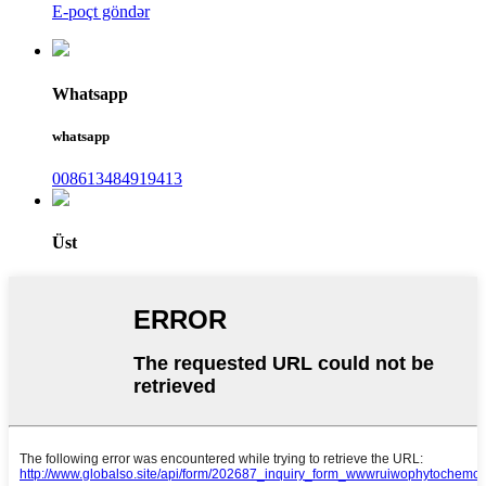
E-poçt göndər
Whatsapp
whatsapp
008613484919413
Üst