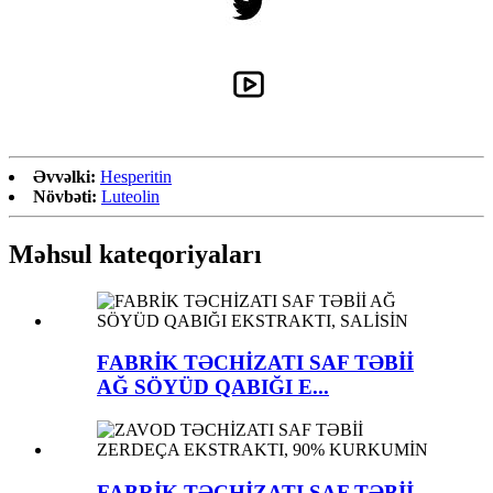
Əvvəlki:
Hesperitin
Növbəti:
Luteolin
Məhsul kateqoriyaları
FABRİK TƏCHİZATI SAF TƏBİİ
AĞ SÖYÜD QABIĞI E...
FABRİK TƏCHİZATI SAF TƏBİİ