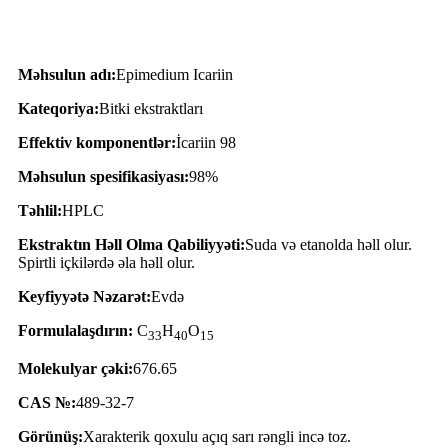
Məhsul Təsviri
Məhsulun adı:
Epimedium Icariin
Kateqoriya:
Bitki ekstraktları
Effektiv komponentlər:
İcariin 98
Məhsulun spesifikasiyası:
98%
Təhlil:
HPLC
Ekstraktın Həll Olma Qabiliyyəti:
Suda və etanolda həll olur.
Spirtli içkilərdə əla həll olur.
Keyfiyyətə Nəzarət:
Evdə
Formulalaşdırın:
C
H
O
33
40
15
Molekulyar çəki:
676.65
CAS №:
489-32-7
Görünüş:
Xarakterik qoxulu açıq sarı rəngli incə toz.