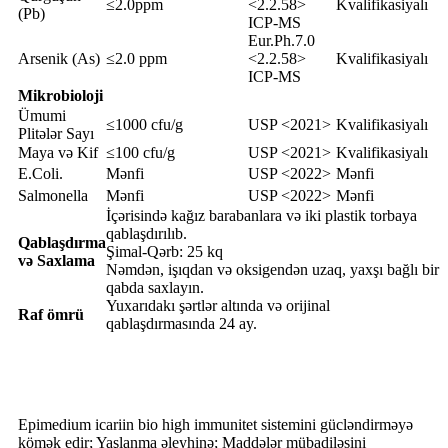
≤2.0ppm
<2.2.58>
Kvalifikasiyalı
(Pb)
ICP-MS
Eur.Ph.7.0
Arsenik (As)
≤2.0 ppm
<2.2.58>
Kvalifikasiyalı
ICP-MS
Mikrobioloji
Ümumi
≤1000 cfu/g
USP <2021>
Kvalifikasiyalı
Plitələr Sayı
Maya və Kif
≤100 cfu/g
USP <2021>
Kvalifikasiyalı
E.Coli.
Mənfi
USP <2022>
Mənfi
Salmonella
Mənfi
USP <2022>
Mənfi
İçərisində kağız barabanlara və iki plastik torbaya
qablaşdırılıb.
Qablaşdırma
Şimal-Qərb: 25 kq
və Saxlama
Nəmdən, işıqdan və oksigendən uzaq, yaxşı bağlı bir
qabda saxlayın.
Yuxarıdakı şərtlər altında və orijinal
Raf ömrü
qablaşdırmasında 24 ay.
Məhsul Funksiyası
Epimedium icariin bio high immunitet sistemini gücləndirməyə
kömək edir; Yaşlanma əleyhinə; Maddələr mübadiləsini