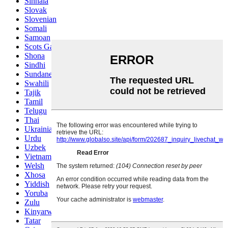
Sinhala
Slovak
Slovenian
Somali
Samoan
Scots Gaelic
Shona
Sindhi
Sundanese
Swahili
Tajik
Tamil
Telugu
Thai
Ukrainian
Urdu
Uzbek
Vietnamese
Welsh
Xhosa
Yiddish
Yoruba
Zulu
Kinyarwanda
Tatar