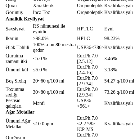
Qoxu
Xarakterik
Orqanoleptik
Kvalifikasiyalı
Görünüş
İncə Toz
Orqanoleptik
Kvalifikasiyalı
Analitik Keyfiyyət
RS nümunəsi ilə
Şəxsiyyət
HPTLC
Eyni
eynidir
İkariin
≥98.0%
HPLC
98.23%
100% -dən 80 mesh-ə
Ələk Təhlili
USP36<786>
Kvalifikasiyalı
qədər
Qurutma
Eur.Ph.7.0
≤5.0 %
3.46%
zamanı itki
[2.5.12]
Eur.Ph.7.0
Ümumi kül
≤5.0 %
3.18%
[2.4.16]
Eur.Ph.7.0
Boş Sıxlıq
20~60 q/100 ml
54.27 q/100 ml
[2.9.34]
Toxunma
Eur.Ph.7.0
30~80 q/100 ml
73.26 q/100 ml
sıxlığı
[2.9.34]
Pestisid
USP36
Mənfi
Kvalifikasiyalı
qalıqları
<561>
Ağır Metallar
Eur.Ph.7.0
Ümumi Ağır
≤10.0ppm
<2.2.58>
Kvalifikasiyalı
Metallar
ICP-MS
Eur.Ph.7.0
Qurğuşun