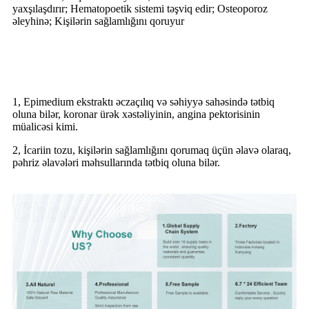
yaxşılaşdırır; Hematopoetik sistemi təşviq edir; Osteoporoz
əleyhinə; Kişilərin sağlamlığını qoruyur
Epimedium ekstraktının tətbiqi
1, Epimedium ekstraktı əczaçılıq və səhiyyə sahəsində tətbiq
oluna bilər, koronar ürək xəstəliyinin, angina pektorisinin
müalicəsi kimi.
2, İcariin tozu, kişilərin sağlamlığını qorumaq üçün əlavə olaraq,
pəhriz əlavələri məhsullarında tətbiq oluna bilər.