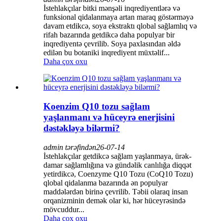
İstehlakçılar bitki mənşəli inqrediyentlərə və
funksional qidalanmaya artan maraq göstərməyə
davam etdikcə, soya ekstraktı qlobal sağlamlıq və
rifah bazarında getdikcə daha populyar bir
inqrediyentə çevrilib. Soya paxlasından əldə
edilən bu botaniki inqrediyent müxtəlif...
Daha çox oxu
Koenzim Q10 tozu sağlam
yaşlanmanı və hüceyrə enerjisini
dəstəkləyə bilərmi?
admin tərəfindən
26-07-14
İstehlakçılar getdikcə sağlam yaşlanmaya, ürək-
damar sağlamlığına və gündəlik canlılığa diqqət
yetirdikcə, Coenzyme Q10 Tozu (CoQ10 Tozu)
qlobal qidalanma bazarında ən populyar
maddələrdən birinə çevrilib. Təbii olaraq insan
orqanizminin demək olar ki, hər hüceyrəsində
mövcuddur...
Daha çox oxu