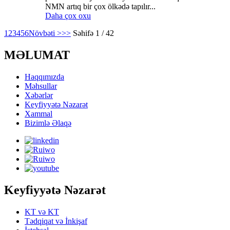
NMN artıq bir çox ölkədə tapılır...
Daha çox oxu
1
2
3
4
5
6
Növbəti >
>>
Səhifə 1 / 42
MƏLUMAT
Haqqımızda
Məhsullar
Xəbərlər
Keyfiyyətə Nəzarət
Xammal
Bizimlə Əlaqə
Keyfiyyətə Nəzarət
KT və KT
Tədqiqat və İnkişaf