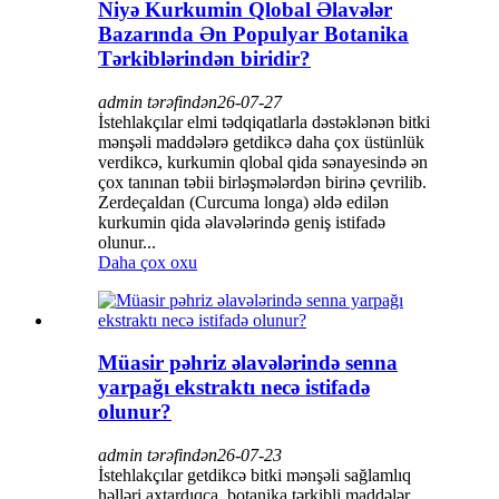
Niyə Kurkumin Qlobal Əlavələr
Bazarında Ən Populyar Botanika
Tərkiblərindən biridir?
admin tərəfindən
26-07-27
İstehlakçılar elmi tədqiqatlarla dəstəklənən bitki
mənşəli maddələrə getdikcə daha çox üstünlük
verdikcə, kurkumin qlobal qida sənayesində ən
çox tanınan təbii birləşmələrdən birinə çevrilib.
Zerdeçaldan (Curcuma longa) əldə edilən
kurkumin qida əlavələrində geniş istifadə
olunur...
Daha çox oxu
Müasir pəhriz əlavələrində senna
yarpağı ekstraktı necə istifadə
olunur?
admin tərəfindən
26-07-23
İstehlakçılar getdikcə bitki mənşəli sağlamlıq
həlləri axtardıqca, botanika tərkibli maddələr