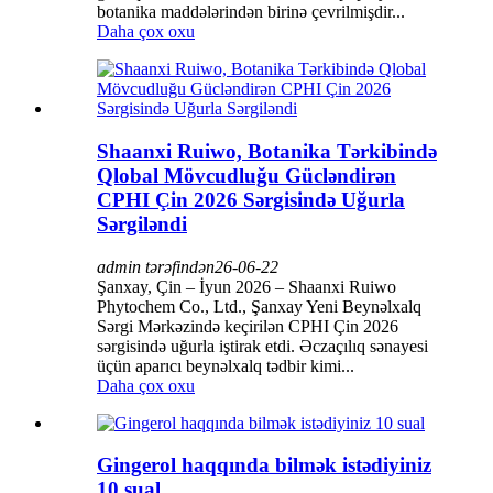
botanika maddələrindən birinə çevrilmişdir...
Daha çox oxu
Shaanxi Ruiwo, Botanika Tərkibində
Qlobal Mövcudluğu Gücləndirən
CPHI Çin 2026 Sərgisində Uğurla
Sərgiləndi
admin tərəfindən
26-06-22
Şanxay, Çin – İyun 2026 – Shaanxi Ruiwo
Phytochem Co., Ltd., Şanxay Yeni Beynəlxalq
Sərgi Mərkəzində keçirilən CPHI Çin 2026
sərgisində uğurla iştirak etdi. Əczaçılıq sənayesi
üçün aparıcı beynəlxalq tədbir kimi...
Daha çox oxu
Gingerol haqqında bilmək istədiyiniz
10 sual