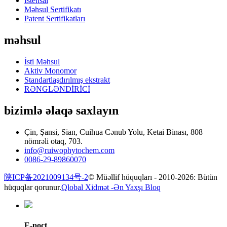
İstehsal
Məhsul Sertifikatı
Patent Sertifikatları
məhsul
İsti Məhsul
Aktiv Monomor
Standartlaşdırılmış ekstrakt
RƏNGLƏNDİRİCİ
bizimlə əlaqə saxlayın
Çin, Şansi, Sian, Cuihua Cənub Yolu, Ketai Binası, 808
nömrəli otaq, 703.
info@ruiwophytochem.com
0086-29-89860070
陕ICP备2021009134号-2
© Müəllif hüquqları - 2010-2026: Bütün
hüquqlar qorunur.
Qlobal Xidmət -
Ən Yaxşı Bloq
E-poçt