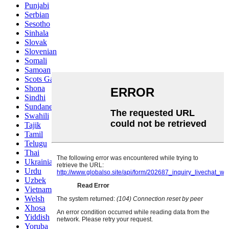
Punjabi
Serbian
Sesotho
Sinhala
Slovak
Slovenian
Somali
Samoan
Scots Gaelic
Shona
Sindhi
Sundanese
Swahili
Tajik
Tamil
Telugu
Thai
Ukrainian
Urdu
Uzbek
Vietnamese
Welsh
Xhosa
Yiddish
Yoruba