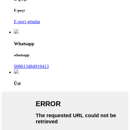
E-poçt
E-poçt göndər
Whatsapp
whatsapp
008613484919413
Üst