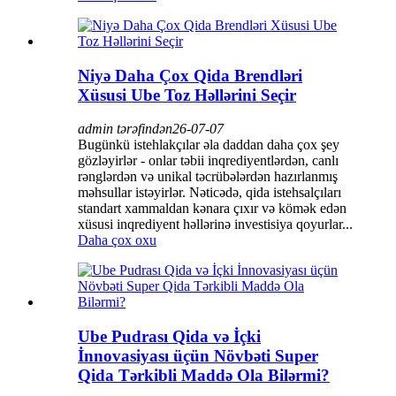
Niyə Daha Çox Qida Brendləri
Xüsusi Ube Toz Həllərini Seçir
admin tərəfindən
26-07-07
Bugünkü istehlakçılar əla daddan daha çox şey
gözləyirlər - onlar təbii inqrediyentlərdən, canlı
rənglərdən və unikal təcrübələrdən hazırlanmış
məhsullar istəyirlər. Nəticədə, qida istehsalçıları
standart xammaldan kənara çıxır və kömək edən
xüsusi inqrediyent həllərinə investisiya qoyurlar...
Daha çox oxu
Ube Pudrası Qida və İçki
İnnovasiyası üçün Növbəti Super
Qida Tərkibli Maddə Ola Bilərmi?