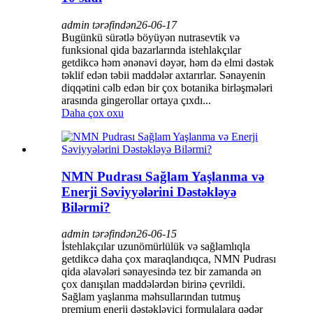
admin tərəfindən
26-06-17
Bugünkü sürətlə böyüyən nutrasevtik və
funksional qida bazarlarında istehlakçılar
getdikcə həm ənənəvi dəyər, həm də elmi dəstək
təklif edən təbii maddələr axtarırlar. Sənayenin
diqqətini cəlb edən bir çox botanika birləşmələri
arasında gingerollar ortaya çıxdı...
Daha çox oxu
NMN Pudrası Sağlam Yaşlanma və
Enerji Səviyyələrini Dəstəkləyə
Bilərmi?
admin tərəfindən
26-06-15
İstehlakçılar uzunömürlülük və sağlamlıqla
getdikcə daha çox maraqlandıqca, NMN Pudrası
qida əlavələri sənayesində tez bir zamanda ən
çox danışılan maddələrdən birinə çevrildi.
Sağlam yaşlanma məhsullarından tutmuş
premium enerji dəstəkləyici formulalara qədər