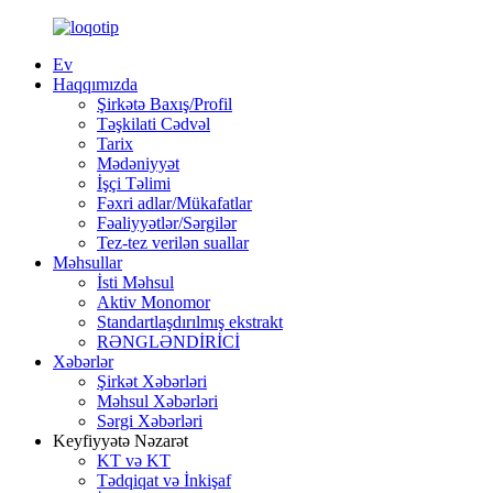
Ev
Haqqımızda
Şirkətə Baxış/Profil
Təşkilati Cədvəl
Tarix
Mədəniyyət
İşçi Təlimi
Fəxri adlar/Mükafatlar
Fəaliyyətlər/Sərgilər
Tez-tez verilən suallar
Məhsullar
İsti Məhsul
Aktiv Monomor
Standartlaşdırılmış ekstrakt
RƏNGLƏNDİRİCİ
Xəbərlər
Şirkət Xəbərləri
Məhsul Xəbərləri
Sərgi Xəbərləri
Keyfiyyətə Nəzarət
KT və KT
Tədqiqat və İnkişaf