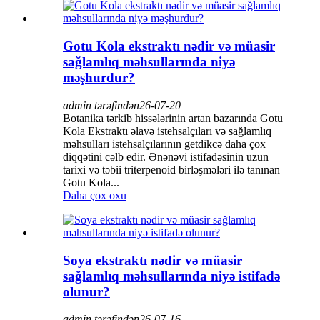
Gotu Kola ekstraktı nədir və müasir
sağlamlıq məhsullarında niyə
məşhurdur?
admin tərəfindən
26-07-20
Botanika tərkib hissələrinin artan bazarında Gotu
Kola Ekstraktı əlavə istehsalçıları və sağlamlıq
məhsulları istehsalçılarının getdikcə daha çox
diqqətini cəlb edir. Ənənəvi istifadəsinin uzun
tarixi və təbii triterpenoid birləşmələri ilə tanınan
Gotu Kola...
Daha çox oxu
Soya ekstraktı nədir və müasir
sağlamlıq məhsullarında niyə istifadə
olunur?
admin tərəfindən
26-07-16