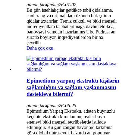
admin tərəfindən
26-07-02
Bu gün istehlakçılar getdikcə təbii qidalanma,
canlı rəng və orijinal dadı özündə birləşdirən
qidalar axtarırlar. Təmiz etiketli və bitki mənşəli
inqrediyentlərə tələbat artmağa davam etdikcə,
bənövşəyi yamdan hazırlanmış Ube Pudrası ən
sürətlə böyüyən inqrediyentlərdən birinə
çevrilib...
Daha çox oxu
Epimedium yarpaq ekstraktı kişilərin
sağlamlığını və sağlam yaşlanmasını
dəstəkləyə bilərmi?
admin tərəfindən
26-06-25
Epimedium Yarpaq Ekstraktı, adətən buynuzlu
keçi otu ekstraktı kimi tanınır, əsrlər boyu
ənənəvi bitki mənşəli təcrübələrdə istifadə
edilmişdir. Bu gün zəngin flavonoid tərkibinə
görə qlobal nutrasevtik bazarda ən populyar