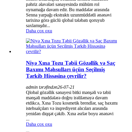
pəhriz əlavələri sənayesində mühüm rol
oynamağa davam edir. Bu maddələr arasında
Senna yarpağı ekstraktı uzunmüddətli ənənəvi
tarixinə görə güclü qlobal tələbatı qoruyub
saxlamışdır...
Daha çox oxu
Niyə Xına Tozu Təbii Gözəllik və Saç
Baxımı Məhsulları üçün Seçilmiş
Tərkib Hissəsinə çevrilir?
admin tərəfindən
26-07-21
Qlobal gözəllik sənayesi bitki mənşəli və təbii
mənşəli maddələrə doğru irəliləməyə davam
etdikcə, Xına Tozu kosmetik brendlər, saç baxımı
istehsalçıları və inqrediyent alıcıları arasında
yenidən diqqət çəkib. Xına əsrlər boyu ənənəvi
...
Daha çox oxu