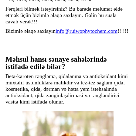
Fərqləri bilmək istəyirsiniz? Bu barədə məlumat əldə
etmək üçün bizimlə əlaqə saxlayın. Gəlin bu suala
cavab verək!!!
Bizimlə əlaqə saxlayın
info@ruiwophytochem.com
!!!!!!
Məhsul hansı sənaye sahələrində
istifadə edilə bilər?
Beta-karoten rəngləmə, qidalanma və antioksidant kimi
müxtəlif üstünlüklərə malikdir və tez-tez sağlam qida,
kosmetika, qida, dərman və hətta yem istehsalında
antioksidant, qida zənginləşdirməsi və rəngləndirici
vasitə kimi istifadə olunur.