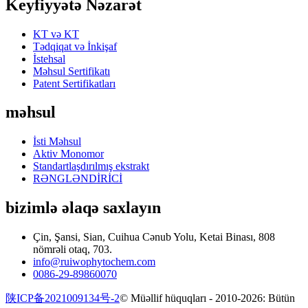
Keyfiyyətə Nəzarət
KT və KT
Tədqiqat və İnkişaf
İstehsal
Məhsul Sertifikatı
Patent Sertifikatları
məhsul
İsti Məhsul
Aktiv Monomor
Standartlaşdırılmış ekstrakt
RƏNGLƏNDİRİCİ
bizimlə əlaqə saxlayın
Çin, Şansi, Sian, Cuihua Cənub Yolu, Ketai Binası, 808
nömrəli otaq, 703.
info@ruiwophytochem.com
0086-29-89860070
陕ICP备2021009134号-2
© Müəllif hüquqları - 2010-2026: Bütün