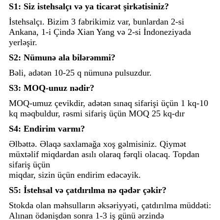
S1: Siz istehsalçı və ya ticarət şirkətisiniz?
İstehsalçı. Bizim 3 fabrikimiz var, bunlardan 2-si
Ankana, 1-i Çində Xian Yang və 2-si İndoneziyada
yerləşir.
S2: Nümunə ala bilərəmmi?
Bəli, adətən 10-25 q nümunə pulsuzdur.
S3: MOQ-unuz nədir?
MOQ-umuz çevikdir, adətən sınaq sifarişi üçün 1 kq-10
kq məqbuldur, rəsmi sifariş üçün MOQ 25 kq-dır
S4: Endirim varmı?
Əlbəttə. Əlaqə saxlamağa xoş gəlmisiniz. Qiymət
müxtəlif miqdardan asılı olaraq fərqli olacaq. Topdan
sifariş üçün
miqdar, sizin üçün endirim edəcəyik.
S5: İstehsal və çatdırılma nə qədər çəkir?
Stokda olan məhsulların əksəriyyəti, çatdırılma müddəti:
Alınan ödənişdən sonra 1-3 iş günü ərzində