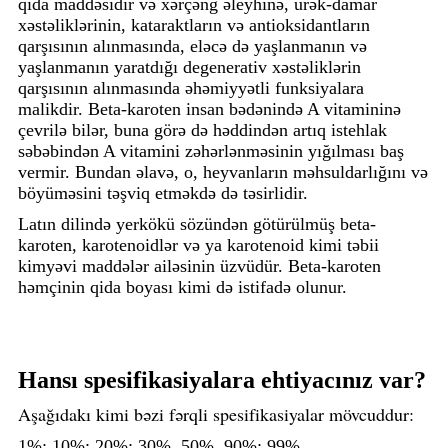
qida maddəsidir və xərçəng əleyhinə, ürək-damar
xəstəliklərinin, kataraktların və antioksidantların
qarşısının alınmasında, eləcə də yaşlanmanın və
yaşlanmanın yaratdığı degenerativ xəstəliklərin
qarşısının alınmasında əhəmiyyətli funksiyalara
malikdir. Beta-karoten insan bədənində A vitamininə
çevrilə bilər, buna görə də həddindən artıq istehlak
səbəbindən A vitamini zəhərlənməsinin yığılması baş
vermir. Bundan əlavə, o, heyvanların məhsuldarlığını və
böyüməsini təşviq etməkdə də təsirlidir.
Latın dilində yerkökü sözündən götürülmüş beta-
karoten, karotenoidlər və ya karotenoid kimi təbii
kimyəvi maddələr ailəsinin üzvüdür. Beta-karoten
həmçinin qida boyası kimi də istifadə olunur.
Hansı spesifikasiyalara ehtiyacınız var?
Aşağıdakı kimi bəzi fərqli spesifikasiyalar mövcuddur:
1%; 10%; 20%; 30%, 50%, 90%; 99%