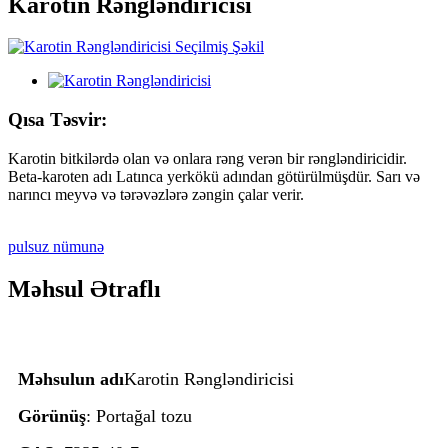
Karotin Rəngləndiricisi
Qısa Təsvir:
Karotin bitkilərdə olan və onlara rəng verən bir rəngləndiricidir.
Beta-karoten adı Latınca yerkökü adından götürülmüşdür. Sarı və
narıncı meyvə və tərəvəzlərə zəngin çalar verir.
pulsuz nümunə
Məhsul Ətraflı
Məhsulun adı
Karotin Rəngləndiricisi
Görünüş
: Portağal tozu