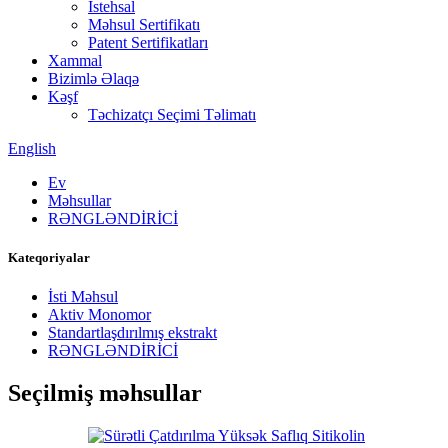
İstehsal
Məhsul Sertifikatı
Patent Sertifikatları
Xammal
Bizimlə Əlaqə
Kəşf
Təchizatçı Seçimi Təlimatı
English
Ev
Məhsullar
RƏNGLƏNDİRİCİ
Kateqoriyalar
İsti Məhsul
Aktiv Monomor
Standartlaşdırılmış ekstrakt
RƏNGLƏNDİRİCİ
Seçilmiş məhsullar