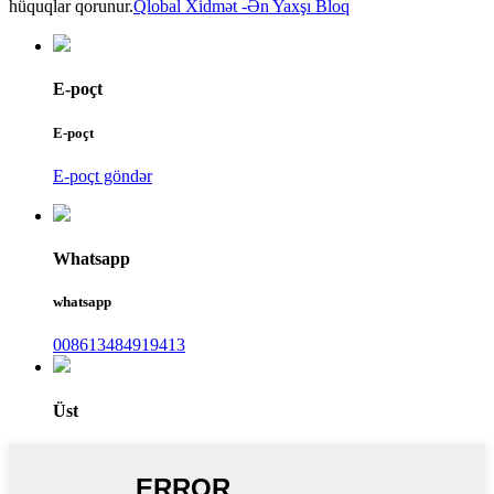
hüquqlar qorunur.
Qlobal Xidmət -
Ən Yaxşı Bloq
E-poçt
E-poçt
E-poçt göndər
Whatsapp
whatsapp
008613484919413
Üst