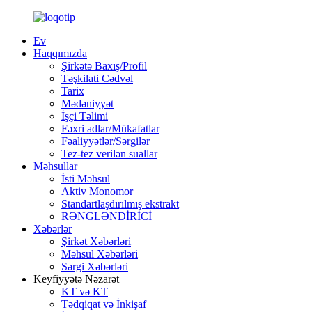
Ev
Haqqımızda
Şirkətə Baxış/Profil
Təşkilati Cədvəl
Tarix
Mədəniyyət
İşçi Təlimi
Fəxri adlar/Mükafatlar
Fəaliyyətlər/Sərgilər
Tez-tez verilən suallar
Məhsullar
İsti Məhsul
Aktiv Monomor
Standartlaşdırılmış ekstrakt
RƏNGLƏNDİRİCİ
Xəbərlər
Şirkət Xəbərləri
Məhsul Xəbərləri
Sərgi Xəbərləri
Keyfiyyətə Nəzarət
KT və KT
Tədqiqat və İnkişaf