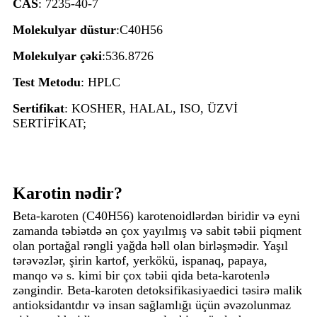
CAS
: 7235-40-7
Molekulyar düstur
:C40H56
Molekulyar çəki
:536.8726
Test Metodu
: HPLC
Sertifikat
: KOSHER, HALAL, ISO, ÜZVİ
SERTİFİKAT;
Karotin nədir?
Beta-karoten (C40H56) karotenoidlərdən biridir və eyni
zamanda təbiətdə ən çox yayılmış və sabit təbii piqment
olan portağal rəngli yağda həll olan birləşmədir. Yaşıl
tərəvəzlər, şirin kartof, yerkökü, ispanaq, papaya,
manqo və s. kimi bir çox təbii qida beta-karotenlə
zəngindir. Beta-karoten detoksifikasiyaedici təsirə malik
antioksidantdır və insan sağlamlığı üçün əvəzolunmaz