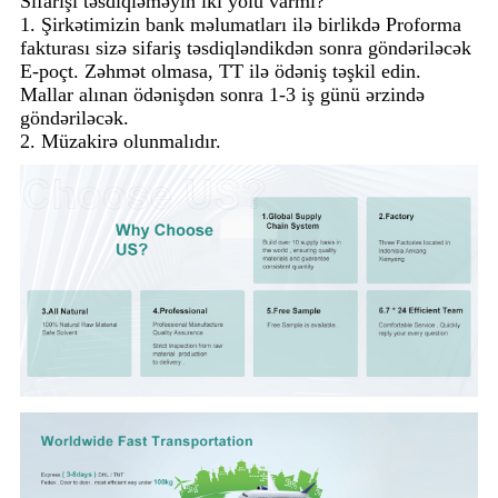
Sifarişi təsdiqləməyin iki yolu varmı?
1. Şirkətimizin bank məlumatları ilə birlikdə Proforma
fakturası sizə sifariş təsdiqləndikdən sonra göndəriləcək
E-poçt. Zəhmət olmasa, TT ilə ödəniş təşkil edin.
Mallar alınan ödənişdən sonra 1-3 iş günü ərzində
göndəriləcək.
2. Müzakirə olunmalıdır.