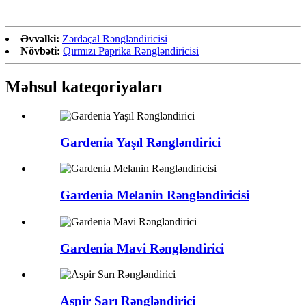
Əvvəlki:
Zərdəçal Rəngləndiricisi
Növbəti:
Qırmızı Paprika Rəngləndiricisi
Məhsul kateqoriyaları
Gardenia Yaşıl Rəngləndirici
Gardenia Melanin Rəngləndiricisi
Gardenia Mavi Rəngləndirici
Aspir Sarı Rəngləndirici