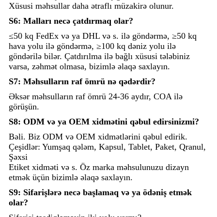
Xüsusi məhsullar daha ətraflı müzakirə olunur.
S6: Malları necə çatdırmaq olar?
≤50 kq FedEx və ya DHL və s. ilə göndərmə, ≥50 kq
hava yolu ilə göndərmə, ≥100 kq dəniz yolu ilə
göndərilə bilər. Çatdırılma ilə bağlı xüsusi tələbiniz
varsa, zəhmət olmasa, bizimlə əlaqə saxlayın.
S7: Məhsulların raf ömrü nə qədərdir?
Əksər məhsulların raf ömrü 24-36 aydır, COA ilə
görüşün.
S8: ODM və ya OEM xidmətini qəbul edirsinizmi?
Bəli. Biz ODM və OEM xidmətlərini qəbul edirik.
Çeşidlər: Yumşaq qələm, Kapsul, Tablet, Paket, Qranul,
Şəxsi
Etiket xidməti və s. Öz marka məhsulunuzu dizayn
etmək üçün bizimlə əlaqə saxlayın.
S9: Sifarişlərə necə başlamaq və ya ödəniş etmək
olar?