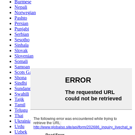
Burmese
Nepali
Norwegian
Pashto
Persian
Punjabi
Serbian
Sesotho
Sinhala
Slovak
Slovenian
Somali
Samoan
Scots Gaelic
Shona
Sindhi
Sundanese
Swahili
Tajik
Tamil
Telugu
Thai
Ukrainian
Urdu
Uzbek