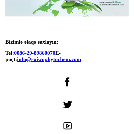
Bizimlə əlaqə saxlayın:
Tel:
0086-29-89860070
E-
poçt:
info@ruiwophytochem.com