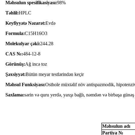
Məhsulun spesifikasiyası:
98%
Təhlil:
HPLC
Keyfiyyətə Nəzarət:
Evdə
Formula:
C15H16O3
Molekulyar çəki:
244.28
CAS №:
484-12-8
Görünüş:
Ağ incə toz
Şəxsiyyət:
Bütün meyar testlərindən keçir
Məhsul Funksiyası:
Osthole müxtəlif növ antispazmodik, hipotenziv,
Saxlama:
sərin və quru yerdə, yaxşı bağlı, nəmdən və birbaşa günəş
Analiz Sertifikatı
Məhsulun adı
Partiya №