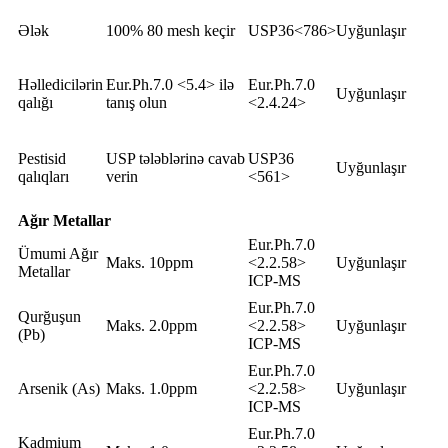
Ələk
100% 80 mesh keçir
USP36<786>
Uyğunlaşır
Həlledicilərin
Eur.Ph.7.0 <5.4> ilə
Eur.Ph.7.0
Uyğunlaşır
qalığı
tanış olun
<2.4.24>
Pestisid
USP tələblərinə cavab
USP36
Uyğunlaşır
qalıqları
verin
<561>
Ağır Metallar
Eur.Ph.7.0
Ümumi Ağır
Maks. 10ppm
<2.2.58>
Uyğunlaşır
Metallar
ICP-MS
Eur.Ph.7.0
Qurğuşun
Maks. 2.0ppm
<2.2.58>
Uyğunlaşır
(Pb)
ICP-MS
Eur.Ph.7.0
Arsenik (As)
Maks. 1.0ppm
<2.2.58>
Uyğunlaşır
ICP-MS
Eur.Ph.7.0
Kadmium