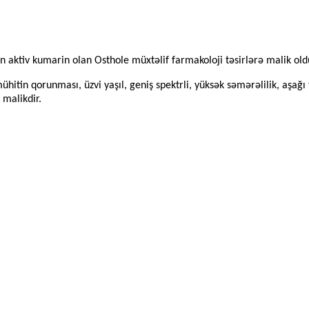
an aktiv kumarin olan Osthole müxtəlif farmakoloji təsirlərə malik o
mühitin qorunması, üzvi yaşıl, geniş spektrli, yüksək səmərəlilik, aşağı
malikdir.