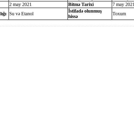
2 may 2021
Bitmə Tarixi
7 may 202
İstifadə olunmuş
lığı
Su və Etanol
Toxum
hissə