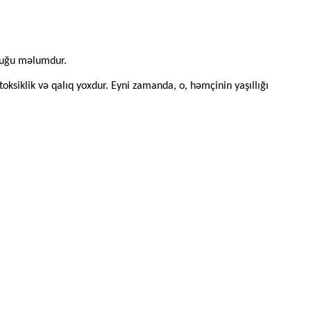
lduğu məlumdur.
 toksiklik və qalıq yoxdur. Eyni zamanda, o, həmçinin yaşıllığı