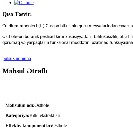
Qısa Təsvir:
Cnidium monnieri (L.) Cusson bitkisinin quru meyvələrindən çıxarıl
Osthole-un botanik pestisid kimi xüsusiyyətləri: təhlükəsizlik, ətraf 
qorumaq və yarpaqların funksional müddətini uzatmaq funksiyasına 
pulsuz nümunə
Məhsul Ətraflı
Məhsul Təsviri
Məhsulun adı:
Osthole
Kateqoriya:
Bitki ekstraktları
Effektiv komponentlər:
Osthole