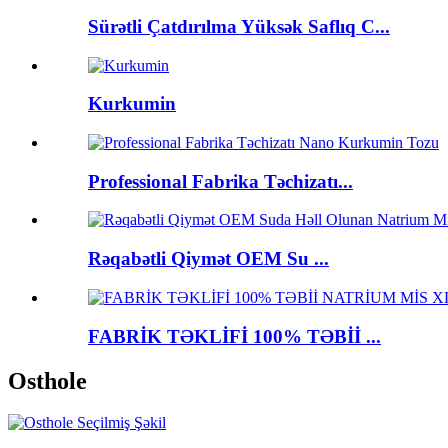
Sürətli Çatdırılma Yüksək Saflıq C...
Kurkumin
Professional Fabrika Təchizatı...
Rəqabətli Qiymət OEM Su ...
FABRİK TƏKLİFİ 100% TƏBİİ ...
Osthole