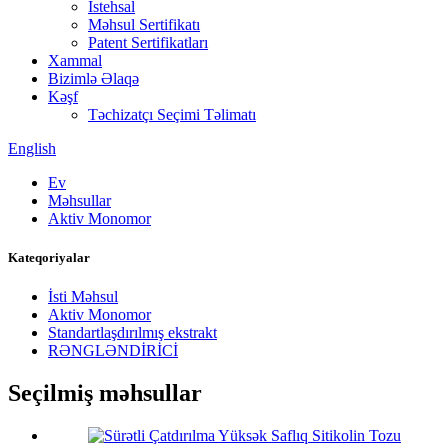
İstehsal
Məhsul Sertifikatı
Patent Sertifikatları
Xammal
Bizimlə Əlaqə
Kəşf
Təchizatçı Seçimi Təlimatı
English
Ev
Məhsullar
Aktiv Monomor
Kateqoriyalar
İsti Məhsul
Aktiv Monomor
Standartlaşdırılmış ekstrakt
RƏNGLƏNDİRİCİ
Seçilmiş məhsullar