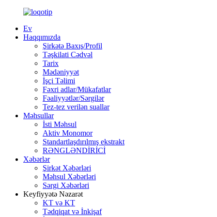
Ev
Haqqımızda
Şirkətə Baxış/Profil
Təşkilati Cədvəl
Tarix
Mədəniyyət
İşçi Təlimi
Fəxri adlar/Mükafatlar
Fəaliyyətlər/Sərgilər
Tez-tez verilən suallar
Məhsullar
İsti Məhsul
Aktiv Monomor
Standartlaşdırılmış ekstrakt
RƏNGLƏNDİRİCİ
Xəbərlər
Şirkət Xəbərləri
Məhsul Xəbərləri
Sərgi Xəbərləri
Keyfiyyətə Nəzarət
KT və KT
Tədqiqat və İnkişaf