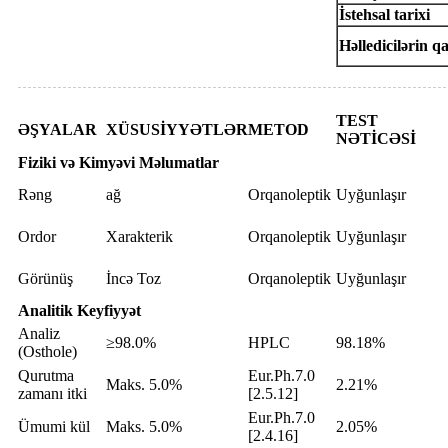
İstehsal tarixi
Həlledicilərin qa
TEST
ƏŞYALAR
XÜSUSİYYƏTLƏR
METOD
NƏTİCƏSİ
Fiziki və Kimyəvi Məlumatlar
Rəng
ağ
Orqanoleptik
Uyğunlaşır
Ordor
Xarakterik
Orqanoleptik
Uyğunlaşır
Görünüş
İncə Toz
Orqanoleptik
Uyğunlaşır
Analitik Keyfiyyət
Analiz
≥98.0%
HPLC
98.18%
(Osthole)
Qurutma
Eur.Ph.7.0
Maks. 5.0%
2.21%
zamanı itki
[2.5.12]
Eur.Ph.7.0
Ümumi kül
Maks. 5.0%
2.05%
[2.4.16]