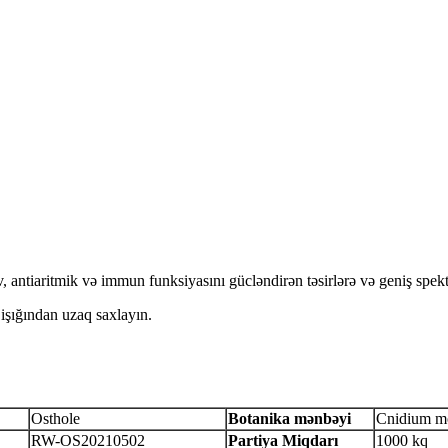
 antiaritmik və immun funksiyasını gücləndirən təsirlərə və geniş spektr
 işığından uzaq saxlayın.
Osthole
Botanika mənbəyi
Cnidium mo
RW-OS20210502
Partiya Miqdarı
1000 kq