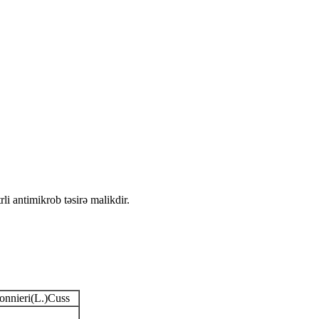
li antimikrob təsirə malikdir.
nnieri(L.)Cuss