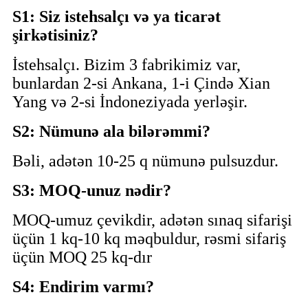
S1: Siz istehsalçı və ya ticarət
şirkətisiniz?
İstehsalçı. Bizim 3 fabrikimiz var,
bunlardan 2-si Ankana, 1-i Çində Xian
Yang və 2-si İndoneziyada yerləşir.
S2: Nümunə ala bilərəmmi?
Bəli, adətən 10-25 q nümunə pulsuzdur.
S3: MOQ-unuz nədir?
MOQ-umuz çevikdir, adətən sınaq sifarişi
üçün 1 kq-10 kq məqbuldur, rəsmi sifariş
üçün MOQ 25 kq-dır
S4: Endirim varmı?