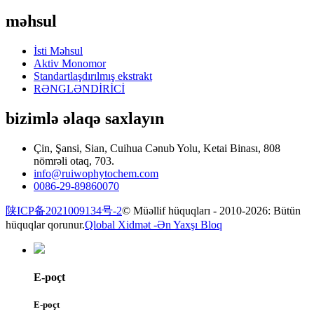
məhsul
İsti Məhsul
Aktiv Monomor
Standartlaşdırılmış ekstrakt
RƏNGLƏNDİRİCİ
bizimlə əlaqə saxlayın
Çin, Şansi, Sian, Cuihua Cənub Yolu, Ketai Binası, 808
nömrəli otaq, 703.
info@ruiwophytochem.com
0086-29-89860070
陕ICP备2021009134号-2
© Müəllif hüquqları - 2010-2026: Bütün
hüquqlar qorunur.
Qlobal Xidmət -
Ən Yaxşı Bloq
E-poçt
E-poçt