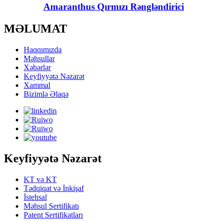
Amaranthus Qırmızı Rəngləndirici
MƏLUMAT
Haqqımızda
Məhsullar
Xəbərlər
Keyfiyyətə Nəzarət
Xammal
Bizimlə Əlaqə
Keyfiyyətə Nəzarət
KT və KT
Tədqiqat və İnkişaf
İstehsal
Məhsul Sertifikatı
Patent Sertifikatları