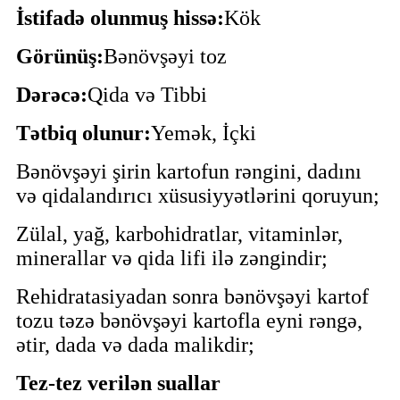
İstifadə olunmuş hissə:
Kök
Görünüş:
Bənövşəyi toz
Dərəcə:
Qida və Tibbi
Tətbiq olunur:
Yemək, İçki
Bənövşəyi şirin kartofun rəngini, dadını
və qidalandırıcı xüsusiyyətlərini qoruyun;
Zülal, yağ, karbohidratlar, vitaminlər,
minerallar və qida lifi ilə zəngindir;
Rehidratasiyadan sonra bənövşəyi kartof
tozu təzə bənövşəyi kartofla eyni rəngə,
ətir, dada və dada malikdir;
Tez-tez verilən suallar