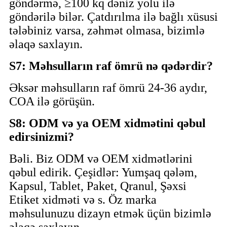
göndərmə, ≥100 kq dəniz yolu ilə
göndərilə bilər. Çatdırılma ilə bağlı xüsusi
tələbiniz varsa, zəhmət olmasa, bizimlə
əlaqə saxlayın.
S7: Məhsulların raf ömrü nə qədərdir?
Əksər məhsulların raf ömrü 24-36 aydır,
COA ilə görüşün.
S8: ODM və ya OEM xidmətini qəbul
edirsinizmi?
Bəli. Biz ODM və OEM xidmətlərini
qəbul edirik. Çeşidlər: Yumşaq qələm,
Kapsul, Tablet, Paket, Qranul, Şəxsi
Etiket xidməti və s. Öz marka
məhsulunuzu dizayn etmək üçün bizimlə
əlaqə saxlayın.