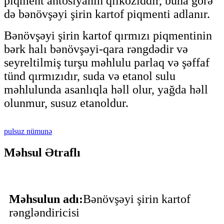
piqment antosiyanin qlikoziddir, buna görə
də bənövşəyi şirin kartof piqmenti adlanır.
Bənövşəyi şirin kartof qırmızı piqmentinin
bərk halı bənövşəyi-qara rəngdədir və
seyreltilmiş turşu məhlulu parlaq və şəffaf
tünd qırmızıdır, suda və etanol sulu
məhlulunda asanlıqla həll olur, yağda həll
olunmur, susuz etanoldur.
pulsuz nümunə
Məhsul Ətraflı
Məhsulun adı:
Bənövşəyi şirin kartof
rəngləndiricisi