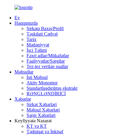
Ev
Haqqımızda
Şirkətə Baxış/Profil
Təşkilati Cədvəl
Tarix
Mədəniyyət
İşçi Təlimi
Fəxri adlar/Mükafatlar
Fəaliyyətlər/Sərgilər
Tez-tez verilən suallar
Məhsullar
İsti Məhsul
Aktiv Monomor
Standartlaşdırılmış ekstrakt
RƏNGLƏNDİRİCİ
Xəbərlər
Şirkət Xəbərləri
Məhsul Xəbərləri
Sərgi Xəbərləri
Keyfiyyətə Nəzarət
KT və KT
Tədqiqat və İnkişaf