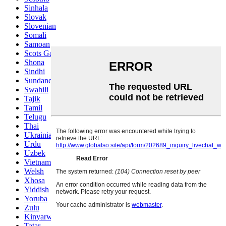
Sinhala
Slovak
Slovenian
Somali
Samoan
Scots Gaelic
Shona
Sindhi
Sundanese
Swahili
Tajik
Tamil
Telugu
Thai
Ukrainian
Urdu
Uzbek
Vietnamese
Welsh
Xhosa
Yiddish
Yoruba
Zulu
Kinyarwanda
Tatar