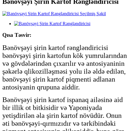
Bənövşəyi Şirin Kartof Rəngləndiricisi
Qısa Təsvir:
Bənövşəyi şirin kartof rəngləndiricisi
bənövşəyi şirin kartofun kök yumrularından
və gövdələrindən çıxarılır və antosiyaninin
şəkərlə qlikozilləşməsi yolu ilə əldə edilən,
bənövşəyi şirin kartof piqmenti adlanan
antosiyanin qrupuna aiddir.
Bənövşəyi şirin kartof ispanaq ailəsinə aid
bir illik ot bitkisidir və Yaponiyada
yetişdirilən əla şirin kartof növüdür. Onun
əti bənövşəyi-qırmızıdır və tərkibindəki