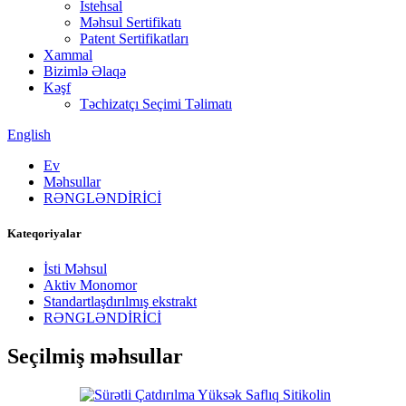
İstehsal
Məhsul Sertifikatı
Patent Sertifikatları
Xammal
Bizimlə Əlaqə
Kəşf
Təchizatçı Seçimi Təlimatı
English
Ev
Məhsullar
RƏNGLƏNDİRİCİ
Kateqoriyalar
İsti Məhsul
Aktiv Monomor
Standartlaşdırılmış ekstrakt
RƏNGLƏNDİRİCİ
Seçilmiş məhsullar