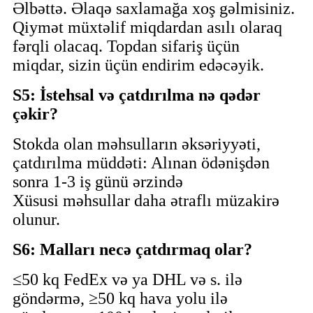
Əlbəttə. Əlaqə saxlamağa xoş gəlmisiniz.
Qiymət müxtəlif miqdardan asılı olaraq
fərqli olacaq. Topdan sifariş üçün
miqdar, sizin üçün endirim edəcəyik.
S5: İstehsal və çatdırılma nə qədər
çəkir?
Stokda olan məhsulların əksəriyyəti,
çatdırılma müddəti: Alınan ödənişdən
sonra 1-3 iş günü ərzində
Xüsusi məhsullar daha ətraflı müzakirə
olunur.
S6: Malları necə çatdırmaq olar?
≤50 kq FedEx və ya DHL və s. ilə
göndərmə, ≥50 kq hava yolu ilə