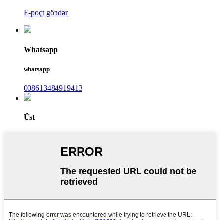
E-poçt göndər
Whatsapp
whatsapp
008613484919413
Üst