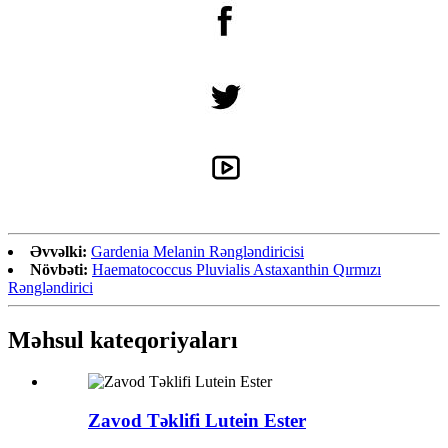
Əvvəlki:
Gardenia Melanin Rəngləndiricisi
Növbəti:
Haematococcus Pluvialis Astaxanthin Qırmızı
Rəngləndirici
Məhsul kateqoriyaları
Zavod Təklifi Lutein Ester