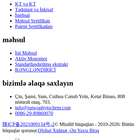
KT və KT
Tədqiqat və İnkişaf
İstehsal
Məhsul Sertifikatı
Patent Sertifikatları
məhsul
İsti Məhsul
Aktiv Monomor
Standartlaşdırılmış ekstrakt
RƏNGLƏNDİRİCİ
bizimlə əlaqə saxlayın
Çin, Şansi, Sian, Cuihua Cənub Yolu, Ketai Binası, 808
nömrəli otaq, 703.
info@ruiwophytochem.com
0086-29-89860070
陕ICP备2021009134号-2
© Müəllif hüquqları - 2010-2026: Bütün
hüquqlar qorunur.
Qlobal Xidmət -
Ən Yaxşı Bloq