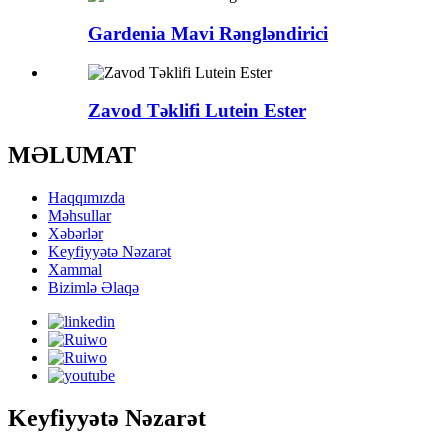
Gardenia Mavi Rəngləndirici
Zavod Təklifi Lutein Ester
MƏLUMAT
Haqqımızda
Məhsullar
Xəbərlər
Keyfiyyətə Nəzarət
Xammal
Bizimlə Əlaqə
Keyfiyyətə Nəzarət