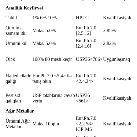
Analitik Keyfiyyət
Təhlil
1% 6% 10%
HPLC
Kvalifikasiyalı
Qurutma
Eur.Ph.7.0
Maks. 5.0%
3.85%
zamanı itki
[2.5.12]
Eur.Ph.7.0
Ümumi kül
Maks. 5.0%
2.82%
[2.4.16]
Ələk
100% 80 mesh keçir
USP36<786>
Uyğunlaşmaq
Həlledicilərin
Eur.Ph.7.0 <5.4> ilə
Eur.Ph.7.0
Kvalifikasiyalı
qalığı
tanış olun
<2.4.24>
Pestisid
USP tələblərinə cavab
USP36
Kvalifikasiyalı
qalıqları
verin
<561>
Ağır Metallar
Eur.Ph.7.0
Ümumi Ağır
Maks. 10ppm
<2.2.58>
Kvalifikasiyalı
Metallar
ICP-MS