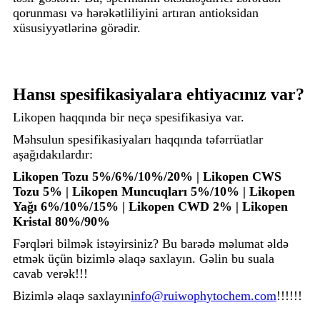
qorunması və hərəkətliliyini artıran antioksidan
xüsusiyyətlərinə görədir.
Hansı spesifikasiyalara ehtiyacınız var?
Likopen haqqında bir neçə spesifikasiya var.
Məhsulun spesifikasiyaları haqqında təfərrüatlar
aşağıdakılardır:
Likopen Tozu 5%/6%/10%/20% | Likopen CWS
Tozu 5% | Likopen Muncuqları 5%/10% | Likopen
Yağı 6%/10%/15% | Likopen CWD 2% | Likopen
Kristal 80%/90%
Fərqləri bilmək istəyirsiniz? Bu barədə məlumat əldə
etmək üçün bizimlə əlaqə saxlayın. Gəlin bu suala
cavab verək!!!
Bizimlə əlaqə saxlayın
info@ruiwophytochem.com
!!!!!!