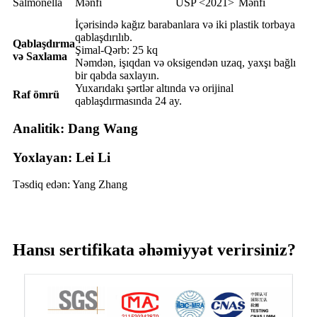
Salmonella
Mənfi
USP <2021>
Mənfi
İçərisində kağız barabanlara və iki plastik torbaya
qablaşdırılıb.
Qablaşdırma
Şimal-Qərb: 25 kq
və Saxlama
Nəmdən, işıqdan və oksigendən uzaq, yaxşı bağlı
bir qabda saxlayın.
Yuxarıdakı şərtlər altında və orijinal
Raf ömrü
qablaşdırmasında 24 ay.
Analitik: Dang Wang
Yoxlayan: Lei Li
Təsdiq edən: Yang Zhang
Hansı sertifikata əhəmiyyət verirsiniz?