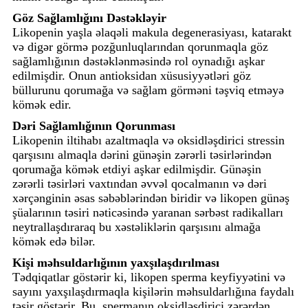
Göz Sağlamlığını Dəstəkləyir
Likopenin yaşla əlaqəli makula degenerasiyası, katarakt
və digər görmə pozğunluqlarından qorunmaqla göz
sağlamlığının dəstəklənməsində rol oynadığı aşkar
edilmişdir. Onun antioksidan xüsusiyyətləri göz
büllurunu qorumağa və sağlam görməni təşviq etməyə
kömək edir.
Dəri Sağlamlığının Qorunması
Likopenin iltihabı azaltmaqla və oksidləşdirici stressin
qarşısını almaqla dərini günəşin zərərli təsirlərindən
qorumağa kömək etdiyi aşkar edilmişdir. Günəşin
zərərli təsirləri vaxtından əvvəl qocalmanın və dəri
xərçənginin əsas səbəblərindən biridir və likopen günəş
şüalarının təsiri nəticəsində yaranan sərbəst radikalları
neytrallaşdıraraq bu xəstəliklərin qarşısını almağa
kömək edə bilər.
Kişi məhsuldarlığının yaxşılaşdırılması
Tədqiqatlar göstərir ki, likopen sperma keyfiyyətini və
sayını yaxşılaşdırmaqla kişilərin məhsuldarlığına faydalı
təsir göstərir. Bu, spermanın oksidləşdirici zərərdən