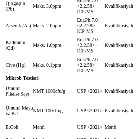
Eur.Ph.7.0
Qurğuşun
Maks. 3.0ppm
<2.2.58>
Kvalifikasiyalı
(Pb)
ICP-MS
Eur.Ph.7.0
Arsenik (As)
Maks. 2.0ppm
<2.2.58>
Kvalifikasiyalı
ICP-MS
Eur.Ph.7.0
Kadmium
Maks. 1.0ppm
<2.2.58>
Kvalifikasiyalı
(Cd)
ICP-MS
Eur.Ph.7.0
Civə (Hg)
Maks. 0.1ppm
<2.2.58>
Kvalifikasiyalı
ICP-MS
Mikrob Testləri
Ümumi
NMT 1000cfu/g
USP <2021>
Kvalifikasiyalı
Plitələr Sayı
Ümumi Maya
NMT 100cfu/g
USP <2021>
Kvalifikasiyalı
və Kif
E.Coli
Mənfi
USP <2021>
Mənfi