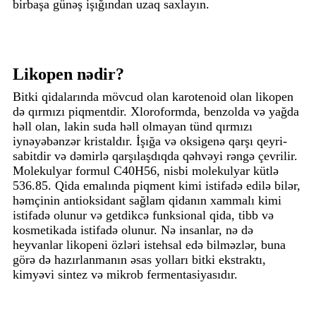
birbaşa günəş işığından uzaq saxlayın.
Likopen nədir?
Bitki qidalarında mövcud olan karotenoid olan likopen
də qırmızı piqmentdir. Xloroformda, benzolda və yağda
həll olan, lakin suda həll olmayan tünd qırmızı
iynəyəbənzər kristaldır. İşığa və oksigenə qarşı qeyri-
sabitdir və dəmirlə qarşılaşdıqda qəhvəyi rəngə çevrilir.
Molekulyar formul C40H56, nisbi molekulyar kütlə
536.85. Qida emalında piqment kimi istifadə edilə bilər,
həmçinin antioksidant sağlam qidanın xammalı kimi
istifadə olunur və getdikcə funksional qida, tibb və
kosmetikada istifadə olunur. Nə insanlar, nə də
heyvanlar likopeni özləri istehsal edə bilməzlər, buna
görə də hazırlanmanın əsas yolları bitki ekstraktı,
kimyəvi sintez və mikrob fermentasiyasıdır.