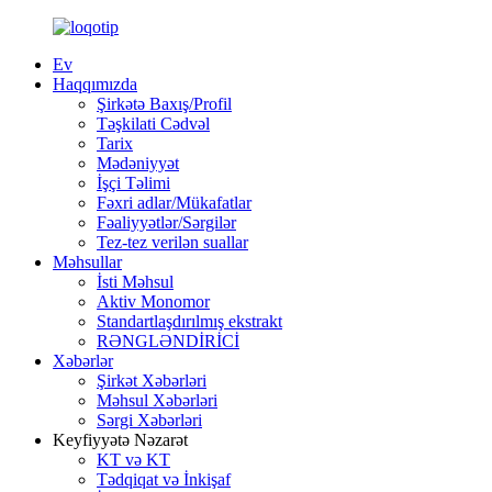
Ev
Haqqımızda
Şirkətə Baxış/Profil
Təşkilati Cədvəl
Tarix
Mədəniyyət
İşçi Təlimi
Fəxri adlar/Mükafatlar
Fəaliyyətlər/Sərgilər
Tez-tez verilən suallar
Məhsullar
İsti Məhsul
Aktiv Monomor
Standartlaşdırılmış ekstrakt
RƏNGLƏNDİRİCİ
Xəbərlər
Şirkət Xəbərləri
Məhsul Xəbərləri
Sərgi Xəbərləri
Keyfiyyətə Nəzarət
KT və KT
Tədqiqat və İnkişaf