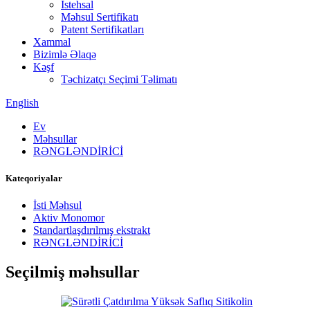
İstehsal
Məhsul Sertifikatı
Patent Sertifikatları
Xammal
Bizimlə Əlaqə
Kəşf
Təchizatçı Seçimi Təlimatı
English
Ev
Məhsullar
RƏNGLƏNDİRİCİ
Kateqoriyalar
İsti Məhsul
Aktiv Monomor
Standartlaşdırılmış ekstrakt
RƏNGLƏNDİRİCİ
Seçilmiş məhsullar