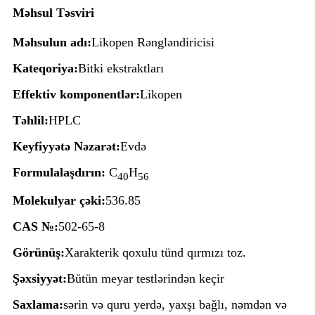
Məhsul Təsviri
Məhsulun adı:
Likopen Rəngləndiricisi
Kateqoriya:
Bitki ekstraktları
Effektiv komponentlər:
Likopen
Təhlil:
HPLC
Keyfiyyətə Nəzarət:
Evdə
Formulalaşdırın:
C
H
40
56
Molekulyar çəki:
536.85
CAS №:
502-65-8
Görünüş:
Xarakterik qoxulu tünd qırmızı toz.
Şəxsiyyət:
Bütün meyar testlərindən keçir
Saxlama:
sərin və quru yerdə, yaxşı bağlı, nəmdən və