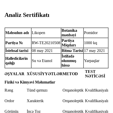
Analiz Sertifikatı
Botanika
Məhsulun adı
Likopen
Pomidor
mənbəyi
Partiya
Partiya №
RW-TE20210508
1000 kq
Miqdarı
İstehsal tarixi
08 may 2021
Bitmə Tarixi
17 may 2021
İstifadə
Həlledicilərin
Su və Etanol
olunmuş
Yarpaqlar
qalığı
hissə
TEST
ƏŞYALAR
XÜSUSİYYƏTLƏR
METOD
NƏTİCƏSİ
Fiziki və Kimyəvi Məlumatlar
Rəng
Tünd qırmızı
Orqanoleptik
Kvalifikasiyalı
Ordor
Xarakterik
Orqanoleptik
Kvalifikasiyalı
Görünüş
İncə Toz
Orqanoleptik
Kvalifikasiyalı