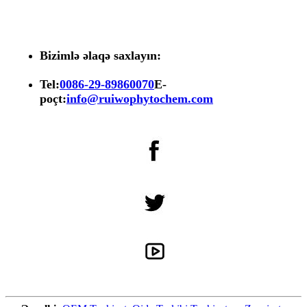
Bizimlə əlaqə saxlayın:
Tel:
0086-29-89860070
E-
poçt:
info@ruiwophytochem.com