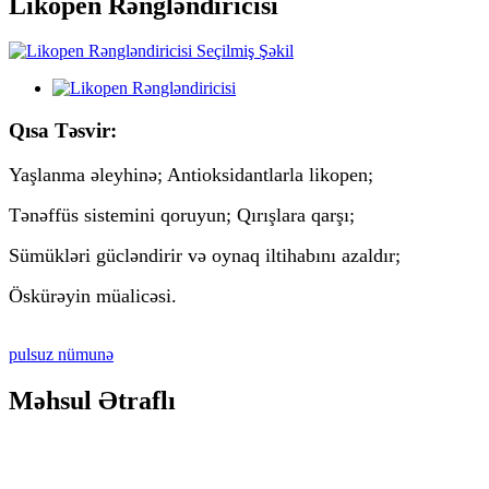
Likopen Rəngləndiricisi
Qısa Təsvir:
Yaşlanma əleyhinə; Antioksidantlarla likopen;
Tənəffüs sistemini qoruyun; Qırışlara qarşı;
Sümükləri gücləndirir və oynaq iltihabını azaldır;
Öskürəyin müalicəsi.
pulsuz nümunə
Məhsul Ətraflı