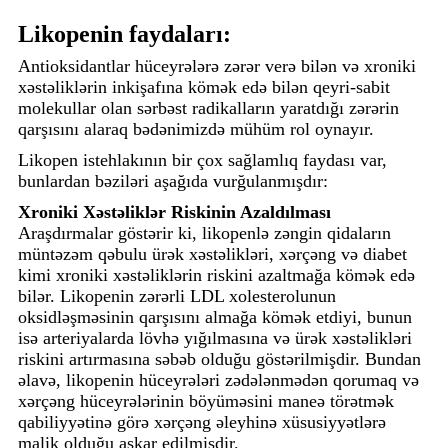
Likopenin faydaları:
Antioksidantlar hüceyrələrə zərər verə bilən və xroniki
xəstəliklərin inkişafına kömək edə bilən qeyri-sabit
molekullar olan sərbəst radikalların yaratdığı zərərin
qarşısını alaraq bədənimizdə mühüm rol oynayır.
Likopen istehlakının bir çox sağlamlıq faydası var,
bunlardan bəziləri aşağıda vurğulanmışdır:
Xroniki Xəstəliklər Riskinin Azaldılması
Araşdırmalar göstərir ki, likopenlə zəngin qidaların
müntəzəm qəbulu ürək xəstəlikləri, xərçəng və diabet
kimi xroniki xəstəliklərin riskini azaltmağa kömək edə
bilər. Likopenin zərərli LDL xolesterolunun
oksidləşməsinin qarşısını almağa kömək etdiyi, bunun
isə arteriyalarda lövhə yığılmasına və ürək xəstəlikləri
riskini artırmasına səbəb olduğu göstərilmişdir. Bundan
əlavə, likopenin hüceyrələri zədələnmədən qorumaq və
xərçəng hüceyrələrinin böyüməsini maneə törətmək
qabiliyyətinə görə xərçəng əleyhinə xüsusiyyətlərə
malik olduğu aşkar edilmişdir.