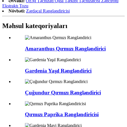
Əvvəlki:
OEM Təchizatı Qida Tərkibi Təchizatçısı Zəncirotu
Ekstraktı Tozu
Növbəti:
Zərdəçal Rəngləndiricisi
Məhsul kateqoriyaları
Amaranthus Qırmızı Rəngləndirici
Gardenia Yaşıl Rəngləndirici
Çuğundur Qırmızı Rəngləndirici
Qırmızı Paprika Rəngləndiricisi