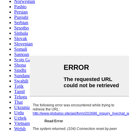
Norwegian
Pashto
Persian
Punjabi
Serbian
Sesotho
Sinhala
Slovak
Slovenian
Somali
Samoan
Scots Gaelic
Shona
Sindhi
Sundanese
Swahili
Tajik
Tamil
Telugu
Thai
Ukrainian
Urdu
Uzbek
Vietnamese
Welsh