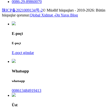
0086-29-89860070
陕ICP备2021009134号-2
© Müəllif hüquqları - 2010-2026: Bütün
hüquqlar qorunur.
Qlobal Xidmət -
Ən Yaxşı Bloq
E-poçt
E-poçt
E-poçt göndər
Whatsapp
whatsapp
008613484919413
Üst