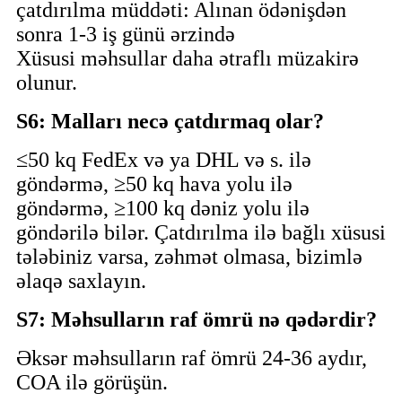
çatdırılma müddəti: Alınan ödənişdən
sonra 1-3 iş günü ərzində
Xüsusi məhsullar daha ətraflı müzakirə
olunur.
S6: Malları necə çatdırmaq olar?
≤50 kq FedEx və ya DHL və s. ilə
göndərmə, ≥50 kq hava yolu ilə
göndərmə, ≥100 kq dəniz yolu ilə
göndərilə bilər. Çatdırılma ilə bağlı xüsusi
tələbiniz varsa, zəhmət olmasa, bizimlə
əlaqə saxlayın.
S7: Məhsulların raf ömrü nə qədərdir?
Əksər məhsulların raf ömrü 24-36 aydır,
COA ilə görüşün.