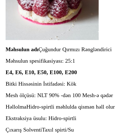
Məhsulun adı
Çuğundur Qırmızı Rəngləndirici
Məhsulun spesifikasiyası
: 25:1
E4, E6, E10, E50, E100, E200
Bitki Hissəsinin İstifadəsi
: Kök
Mesh ölçüsü
: NLT 90% -dən 100 Mesh-ə qədər
Həllolma
Hidro-spirtli məhlulda qismən həll olur
Ekstraksiya üsulu
: Hidro-spirtli
Çıxarış Solventi
Taxıl spirti/Su