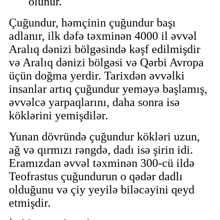
olunur.
Çuğundur, həmçinin çuğundur başı
adlanır, ilk dəfə təxminən 4000 il əvvəl
Aralıq dənizi bölgəsində kəşf edilmişdir
və Aralıq dənizi bölgəsi və Qərbi Avropa
üçün doğma yerdir. Tarixdən əvvəlki
insanlar artıq çuğundur yeməyə başlamış,
əvvəlcə yarpaqlarını, daha sonra isə
köklərini yemişdilər.
Yunan dövründə çuğundur kökləri uzun,
ağ və qırmızı rəngdə, dadı isə şirin idi.
Eramızdan əvvəl təxminən 300-cü ildə
Teofrastus çuğundurun o qədər dadlı
olduğunu və çiy yeyilə biləcəyini qeyd
etmişdir.