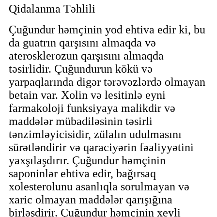
Qidalanma Təhlili
Çuğundur həmçinin yod ehtiva edir ki, bu
da guatrın qarşısını almaqda və
aterosklerozun qarşısını almaqda
təsirlidir. Çuğundurun kökü və
yarpaqlarında digər tərəvəzlərdə olmayan
betain var. Xolin və lesitinlə eyni
farmakoloji funksiyaya malikdir və
maddələr mübadiləsinin təsirli
tənzimləyicisidir, zülalın udulmasını
sürətləndirir və qaraciyərin fəaliyyətini
yaxşılaşdırır. Çuğundur həmçinin
saponinlər ehtiva edir, bağırsaq
xolesterolunu asanlıqla sorulmayan və
xaric olmayan maddələr qarışığına
birləşdirir. Çuğundur həmçinin xeyli