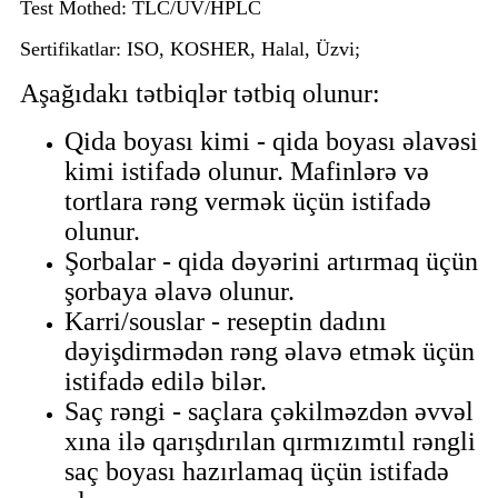
Test Mothed
: TLC/UV/HPLC
Sertifikatlar
: ISO, KOSHER, Halal, Üzvi;
Aşağıdakı tətbiqlər tətbiq olunur:
Qida boyası kimi - qida boyası əlavəsi
kimi istifadə olunur. Mafinlərə və
tortlara rəng vermək üçün istifadə
olunur.
Şorbalar - qida dəyərini artırmaq üçün
şorbaya əlavə olunur.
Karri/souslar - reseptin dadını
dəyişdirmədən rəng əlavə etmək üçün
istifadə edilə bilər.
Saç rəngi - saçlara çəkilməzdən əvvəl
xına ilə qarışdırılan qırmızımtıl rəngli
saç boyası hazırlamaq üçün istifadə