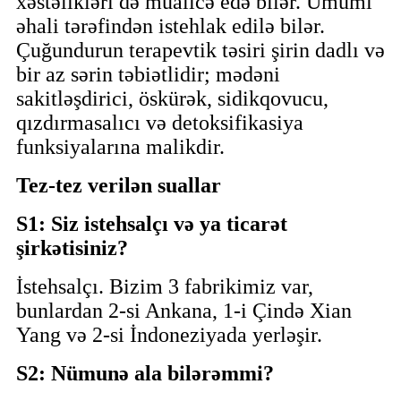
xəstəlikləri də müalicə edə bilər. Ümumi
əhali tərəfindən istehlak edilə bilər.
Çuğundurun terapevtik təsiri şirin dadlı və
bir az sərin təbiətlidir; mədəni
sakitləşdirici, öskürək, sidikqovucu,
qızdırmasalıcı və detoksifikasiya
funksiyalarına malikdir.
Tez-tez verilən suallar
S1: Siz istehsalçı və ya ticarət
şirkətisiniz?
İstehsalçı. Bizim 3 fabrikimiz var,
bunlardan 2-si Ankana, 1-i Çində Xian
Yang və 2-si İndoneziyada yerləşir.
S2: Nümunə ala bilərəmmi?