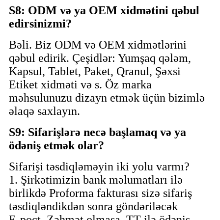
S8: ODM və ya OEM xidmətini qəbul
edirsinizmi?
Bəli. Biz ODM və OEM xidmətlərini
qəbul edirik. Çeşidlər: Yumşaq qələm,
Kapsul, Tablet, Paket, Qranul, Şəxsi
Etiket xidməti və s. Öz marka
məhsulunuzu dizayn etmək üçün bizimlə
əlaqə saxlayın.
S9: Sifarişlərə necə başlamaq və ya
ödəniş etmək olar?
Sifarişi təsdiqləməyin iki yolu varmı?
1. Şirkətimizin bank məlumatları ilə
birlikdə Proforma fakturası sizə sifariş
təsdiqləndikdən sonra göndəriləcək
E-poçt. Zəhmət olmasa, TT ilə ödəniş