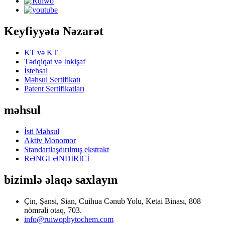
Keyfiyyətə Nəzarət
KT və KT
Tədqiqat və İnkişaf
İstehsal
Məhsul Sertifikatı
Patent Sertifikatları
məhsul
İsti Məhsul
Aktiv Monomor
Standartlaşdırılmış ekstrakt
RƏNGLƏNDİRİCİ
bizimlə əlaqə saxlayın
Çin, Şansi, Sian, Cuihua Cənub Yolu, Ketai Binası, 808
nömrəli otaq, 703.
info@ruiwophytochem.com