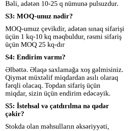
Bəli, adətən 10-25 q nümunə pulsuzdur.
S3: MOQ-unuz nədir?
MOQ-umuz çevikdir, adətən sınaq sifarişi
üçün 1 kq-10 kq məqbuldur, rəsmi sifariş
üçün MOQ 25 kq-dır
S4: Endirim varmı?
Əlbəttə. Əlaqə saxlamağa xoş gəlmisiniz.
Qiymət müxtəlif miqdardan asılı olaraq
fərqli olacaq. Topdan sifariş üçün
miqdar, sizin üçün endirim edəcəyik.
S5: İstehsal və çatdırılma nə qədər
çəkir?
Stokda olan məhsulların əksəriyyəti,