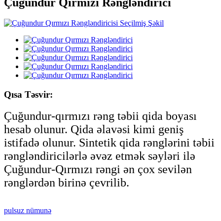
Çuğundur Qırmızı Rəngləndirici
Qısa Təsvir:
Çuğundur-qırmızı rəng təbii qida boyası
hesab olunur. Qida əlavəsi kimi geniş
istifadə olunur. Sintetik qida rənglərini təbii
rəngləndiricilərlə əvəz etmək səyləri ilə
Çuğundur-Qırmızı rəngi ən çox sevilən
rənglərdən birinə çevrilib.
pulsuz nümunə