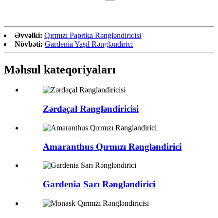
Əvvəlki:
Qırmızı Paprika Rəngləndiricisi
Növbəti:
Gardenia Yaşıl Rəngləndirici
Məhsul kateqoriyaları
Zərdəçal Rəngləndiricisi
Amaranthus Qırmızı Rəngləndirici
Gardenia Sarı Rəngləndirici