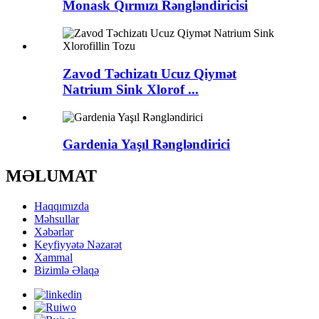
Monask Qırmızı Rəngləndiricisi
Zavod Təchizatı Ucuz Qiymət
Natrium Sink Xlorof ...
Gardenia Yaşıl Rəngləndirici
MƏLUMAT
Haqqımızda
Məhsullar
Xəbərlər
Keyfiyyətə Nəzarət
Xammal
Bizimlə Əlaqə