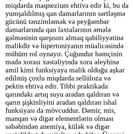
miqdarda maqnezium ehtiva edir ki, bu da
yumşaldılmış qan damarlarının sərtləşmə
gücünü tənzimləmək və peyğəmbər
damarlarında qan laxtalarının əmələ
gəlməsinin qarşısını almaq qabiliyyətinə
malikdir və hipertoniyanın müalicəsində
mühüm rol oynayır. Çuğundur həmçinin
mədə xorası xəstəliyində xora əleyhinə
amil kimi funksiyaya malik olduğu aşkar
edilmiş çoxlu miqdarda sellüloza və
pektin ehtiva edir. Tibbi praktikada
qarındakı artıq suyu aradan qaldıran və
qarın şişkinliyini aradan qaldıran ishal
funksiyası da mövcuddur. Dəmir, mis,
manqan və digər elementlərin olması
səbəbindən anemiya, külək və digər