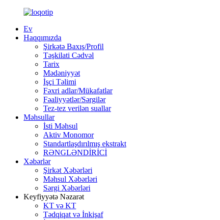
Ev
Haqqımızda
Şirkətə Baxış/Profil
Təşkilati Cədvəl
Tarix
Mədəniyyət
İşçi Təlimi
Fəxri adlar/Mükafatlar
Fəaliyyətlər/Sərgilər
Tez-tez verilən suallar
Məhsullar
İsti Məhsul
Aktiv Monomor
Standartlaşdırılmış ekstrakt
RƏNGLƏNDİRİCİ
Xəbərlər
Şirkət Xəbərləri
Məhsul Xəbərləri
Sərgi Xəbərləri
Keyfiyyətə Nəzarət
KT və KT
Tədqiqat və İnkişaf