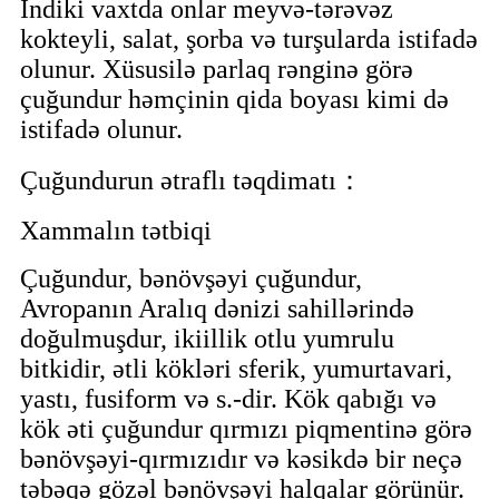
İndiki vaxtda onlar meyvə-tərəvəz
kokteyli, salat, şorba və turşularda istifadə
olunur. Xüsusilə parlaq rənginə görə
çuğundur həmçinin qida boyası kimi də
istifadə olunur.
Çuğundurun ətraflı təqdimatı：
Xammalın tətbiqi
Çuğundur, bənövşəyi çuğundur,
Avropanın Aralıq dənizi sahillərində
doğulmuşdur, ikiillik otlu yumrulu
bitkidir, ətli kökləri sferik, yumurtavari,
yastı, fusiform və s.-dir. Kök qabığı və
kök əti çuğundur qırmızı piqmentinə görə
bənövşəyi-qırmızıdır və kəsikdə bir neçə
təbəqə gözəl bənövşəyi halqalar görünür.