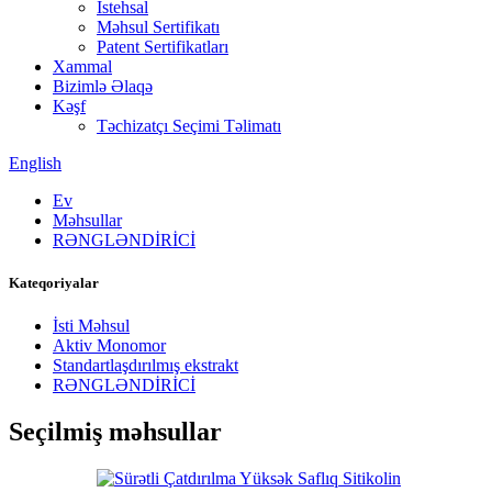
İstehsal
Məhsul Sertifikatı
Patent Sertifikatları
Xammal
Bizimlə Əlaqə
Kəşf
Təchizatçı Seçimi Təlimatı
English
Ev
Məhsullar
RƏNGLƏNDİRİCİ
Kateqoriyalar
İsti Məhsul
Aktiv Monomor
Standartlaşdırılmış ekstrakt
RƏNGLƏNDİRİCİ
Seçilmiş məhsullar