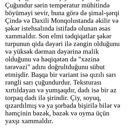
Çuğundur sərin temperatur mühitində
böyüməyi sevir, buna görə də şimal-şərqi
Çində və Daxili Monqolustanda əkilir və
şəkər istehsalında istifadə olunan əsas
xammaldır. Son elmi tədqiqatlar şəkər
turpunun qida dəyəri ilə zəngin olduğunu
və yüksək dərman dəyərinə malik
olduğunu və həqiqətən də "xəzinə
tərəvəzi" adını doğrultduğunu sübut
etmişdir. Başqa bir variant isə qızılı sarı
rəngli sarı çuğundurdur. Teksturası
xırtıldayan və yumşaqdır, dadı isə bir az
torpaq dadı ilə şirindir. Çiy, soyuq,
qızardılmış və ya şorbada bişirilə bilər və
həmçinin bəzək, bəzək və oyma üçün
yaxşı xammaldır.